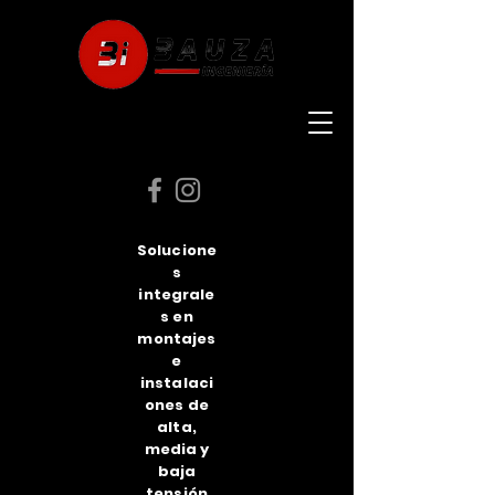
Solucione
s
integrale
s en
montajes
e
instalaci
ones de
alta,
media y
baja
tensión