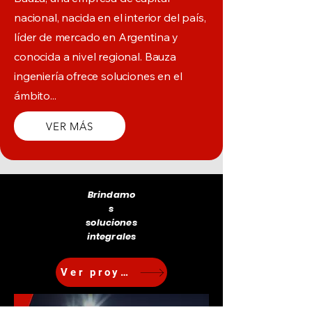
nacional, nacida en el interior del país,
líder de mercado en Argentina y
conocida a nivel regional. Bauza
ingeniería ofrece soluciones en el
ámbito...
VER MÁS
Brindamo
s
soluciones
integrales
Ver proyectos